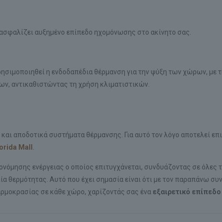
σφαλίζει αυξημένο επίπεδο ηχομόνωσης στο ακίνητο σας.
ρησιμοποιηθεί η ενδοδαπέδια θέρμανση για την ψύξη των χώρων, με 
ν, αντικαθιστώντας τη χρήση κλιματιστικών.
 και αποδοτικά συστήματα θέρμανσης. Για αυτό τον λόγο αποτελεί επ
orida
Mall
.
ονόμησης ενέργειας ο οποίος επιτυγχάνεται, συνδυάζοντας σε όλες τ
ία θερμότητας. Αυτό που έχει σημασία είναι ότι με τον παραπάνω σ
ερμοκρασίας σε κάθε χώρο, χαρίζοντάς σας ένα
εξαιρετικό επίπεδο