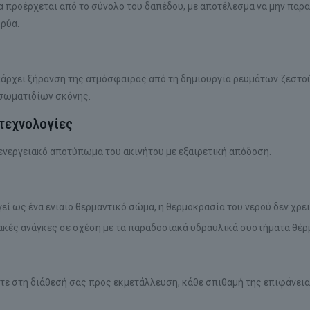
 προέρχεται από το σύνολο του δαπέδου, με αποτέλεσμα να μην παρ
κρύα.
πάρχει ξήρανση της ατμόσφαιρας από τη δημιουργία ρευμάτων ζεστού
σωματιδίων σκόνης.
 τεχνολογίες
 ενεργειακό αποτύπωμα του ακινήτου με εξαιρετική απόδοση.
εί ως ένα ενιαίο θερμαντικό σώμα, η θερμοκρασία του νερού δεν χρει
ιακές ανάγκες σε σχέση με τα παραδοσιακά υδραυλικά συστήματα θέ
ε στη διάθεσή σας προς εκμετάλλευση, κάθε σπιθαμή της επιφάνεια