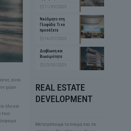
11/09/2025
Νεόδμητο στη
Γλυφάδα: Τι να
προσέξετε
16/07/2025
Διαβίωση και
Βιωσιμότητα
23/05/2025
ατος, είναι
REAL ESTATE
 τον χώρο
DEVELOPMENT
αι όλο και
ά τους
μόσφαιρα
Mετατρέπουμε τα όνειρά σας σε