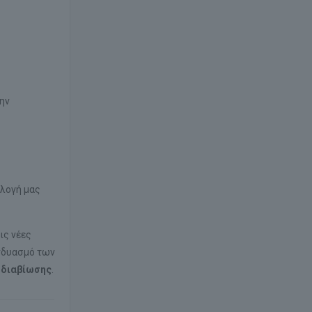
την
ιλογή μας
ις νέες
υνδυασμό των
 διαβίωσης
.