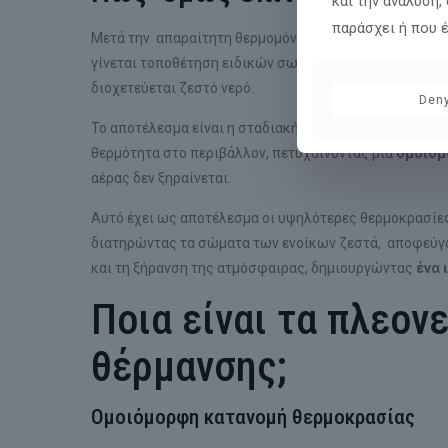
και την ανάλυση,
παράσχει ή που 
Μετά την απαραίτητη θερμομόνωση του κάτω μέρους το
γίνεται τοποθέτηση ειδικών σωληνώσεων, που καλύπτ
διοχετεύεται ζεστό νερό.
Den
Το αποτέλεσμα είναι η σταδιακή θέρμανση του δαπέδου
θερμότητα στο περιβάλλον, πετυχαίνοντας μια
ομοιόμ
αέρας δεν ξηραίνεται.
Αυτό έχει ως αποτέλεσμα οι υψηλότερες θερμοκρασίες
διατηρώντας τα σώματα των ενοίκων ζεστά, αποφεύγο
και τη ξήρανση της ατμόσφαιρας, δημιουργώντας
ένα 
Ποια είναι τα πλεον
θέρμανσης;
Ομοιόμορφη κατανομή θερμοκρασίας