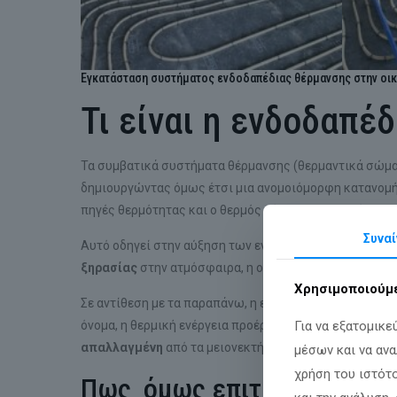
Εγκατάσταση συστήματος ενδοδαπέδιας θέρμανσης στην οικο
Τι είναι η ενδοδαπέ
Τα συμβατικά συστήματα θέρμανσης (θερμαντικά σώματ
δημιουργώντας όμως έτσι μια ανομοιόμορφη κατανομή 
πηγές θερμότητας και ο θερμός αέρας συγκεντρώνεται 
Συναί
Αυτό οδηγεί στην αύξηση των ενεργειακών αναγκών γι
ξηρασίας
στην ατμόσφαιρα, η οποία μπορεί να δημιου
Χρησιμοποιούμε
Σε αντίθεση με τα παραπάνω, η ενδοδαπέδια θέρμανση
Για να εξατομικ
όνομα, η θερμική ενέργεια προέρχεται από το εσωτερι
απαλλαγμένη
από τα μειονεκτήματα των παραδοσιακ
μέσων και να αν
χρήση του ιστότ
Πως όμως επιτυγχάνεται α