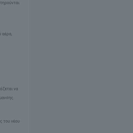
ατηρούνται
 αέρα,
άζεται να
ρμανσης.
ς του νέου