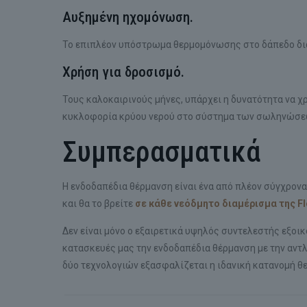
Αυξημένη ηχομόνωση.
Το επιπλέον υπόστρωμα θερμομόνωσης στο δάπεδο δια
Χρήση για δροσισμό.
Τους καλοκαιρινούς μήνες, υπάρχει η δυνατότητα να χ
κυκλοφορία κρύου νερού στο σύστημα των σωληνώσεω
Συμπερασματικά
Η ενδοδαπέδια θέρμανση είναι ένα από πλέον σύγχρονα
και θα το βρείτε
σε κάθε νεόδμητο διαμέρισμα της
Fl
Δεν είναι μόνο ο εξαιρετικά υψηλός συντελεστής εξοικ
κατασκευές μας την ενδοδαπέδια θέρμανση με την αντλ
δύο τεχνολογιών εξασφαλίζεται η ιδανική κατανομή θ