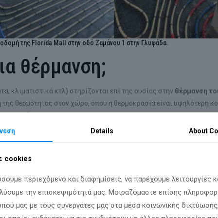
δομή της Florida Mall στην οδό Ζαμάνου 1 στην Γλυφάδα.
δια θέρμανση;
α, κλιματιστικά κτλ) στηρίζονται επί της ουσίας στην
θέρμανση το
της θερμότητας στον χώρο, όπου η θερμοκρασία είναι υψηλότερη κο
στο ταβάνι.
νεση
Details
About C
α τη θέρμανση του εκάστοτε χώρου, φέρνοντας παράλληλα μια έντον
ργήσει ένα αίσθημα έντονης δυσφορίας.
 cookies
 είναι ένα ολοκληρωμένο σύστημα θέρμανσης στο οποίο, όπως υποδηλ
εύσουμε περιεχόμενο και διαφημίσεις, να παρέχουμε λειτουργίες 
κό του δαπέδου, χωρίς την χρήση επιπλέον θερμαντικών σωμάτων και
ών συστημάτων θέρμανσης.
αλύουμε την επισκεψιμότητά μας. Μοιραζόμαστε επίσης πληροφορί
οπού μας με τους συνεργάτες μας στα μέσα κοινωνικής δικτύωσης
υτό;