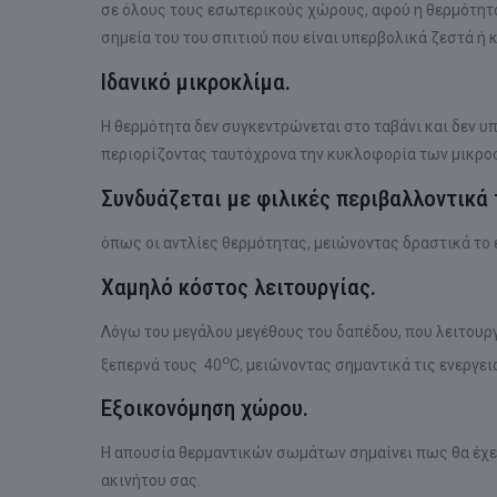
σε όλους τους εσωτερικούς χώρους, αφού η θερμότητα
σημεία του του σπιτιού που είναι υπερβολικά ζεστά ή 
Ιδανικό μικροκλίμα.
Η θερμότητα δεν συγκεντρώνεται στο ταβάνι και δεν υ
περιορίζοντας ταυτόχρονα την κυκλοφορία των μικρο
Συνδυάζεται με φιλικές περιβαλλοντικά
όπως οι αντλίες θερμότητας, μειώνοντας δραστικά το
Χαμηλό κόστος λειτουργίας.
Λόγω του μεγάλου μεγέθους του δαπέδου, που λειτουργ
ο
ξεπερνά τους 40
C, μειώνοντας σημαντικά τις ενεργε
Εξοικονόμηση χώρου.
Η απουσία θερμαντικών σωμάτων σημαίνει πως θα έχετ
ακινήτου σας.