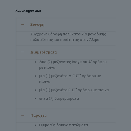
Χαρακτηριστικά
Σύνοψη
Σύγχρονη 6όροφη πολυκατοικία μοναδικής
πολυτέλειας και ποιότητας στον Άλιμο.
Διαμερίσματα
Δύο (2) μεζονέτες Ισογείου-Α’ ορόφου
με πισίνα
μια (1) μεζονέτα Δ-Ε-ΣΤ’ ορόφου με
πισινα
μία (1) μεζονέτα Ε-ΣΤ’ ορόφου με πισίνα
επτά (7) διαμερίσματα
Παροχές
Ημιμασίφ δρύινα πατώματα