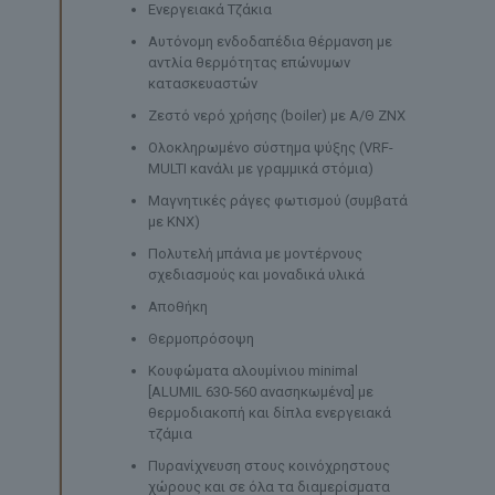
Ενεργειακά Τζάκια
Αυτόνομη ενδοδαπέδια θέρμανση με
αντλία θερμότητας επώνυμων
κατασκευαστών
Ζεστό νερό χρήσης (boiler) με Α/Θ ZNX
Ολοκληρωμένο σύστημα ψύξης (VRF-
MULTI κανάλι με γραμμικά στόμια)
Μαγνητικές ράγες φωτισμού (συμβατά
με KNX)
Πολυτελή μπάνια με μοντέρνους
σχεδιασμούς και μοναδικά υλικά
Αποθήκη
Θερμοπρόσοψη
Κουφώματα αλουμίνιου minimal
[ALUMIL 630-560 ανασηκωμένα] με
θερμοδιακοπή και δίπλα ενεργειακά
τζάμια
Πυρανίχνευση στους κοινόχρηστους
χώρους και σε όλα τα διαμερίσματα