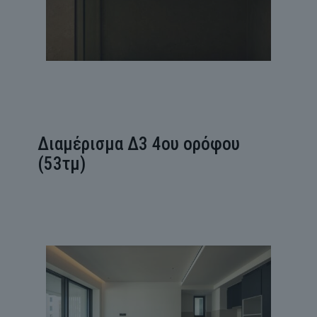
Διαμέρισμα Δ3 4ου ορόφου
(53τμ)