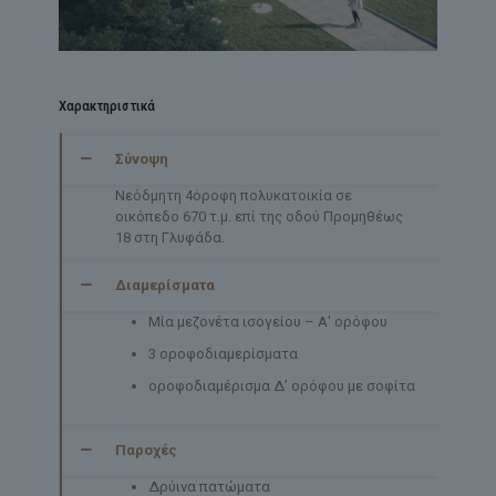
Χαρακτηριστικά
Σύνοψη
Νεόδμητη 4όροφη πολυκατοικία σε
οικόπεδο 670 τ.μ. επί της οδού Προμηθέως
18 στη Γλυφάδα.
Διαμερίσματα
Μία μεζονέτα ισογείου – Α' ορόφου
3 οροφοδιαμερίσματα
οροφοδιαμέρισμα Δ’ ορόφου με σοφίτα
Παροχές
Δρύινα πατώματα