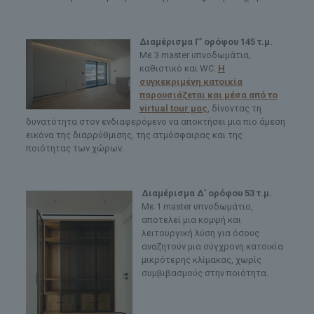
Διαμέρισμα Γ’ ορόφου 145 τ.μ.
Με 3 master υπνοδωμάτια,
καθιστικό και WC.
Η
συγκεκριμένη κατοικία
παρουσιάζεται και μέσα από το
virtual tour μας
, δίνοντας τη
δυνατότητα στον ενδιαφερόμενο να αποκτήσει μια πιο άμεση
εικόνα της διαρρύθμισης, της ατμόσφαιρας και της
ποιότητας των χώρων.
Διαμέρισμα Δ’ ορόφου 53 τ.μ.
Με 1 master υπνοδωμάτιο,
αποτελεί μια κομψή και
λειτουργική λύση για όσους
αναζητούν μια σύγχρονη κατοικία
μικρότερης κλίμακας, χωρίς
συμβιβασμούς στην ποιότητα.