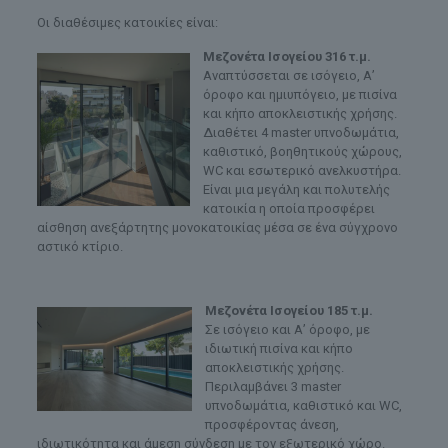
Οι διαθέσιμες κατοικίες είναι:
Μεζονέτα Ισογείου 316 τ.μ.
Αναπτύσσεται σε ισόγειο, Α’
όροφο και ημιυπόγειο, με πισίνα
και κήπο αποκλειστικής χρήσης.
Διαθέτει 4 master υπνοδωμάτια,
καθιστικό, βοηθητικούς χώρους,
WC και εσωτερικό ανελκυστήρα.
Είναι μια μεγάλη και πολυτελής
κατοικία η οποία προσφέρει
αίσθηση ανεξάρτητης μονοκατοικίας μέσα σε ένα σύγχρονο
αστικό κτίριο.
Μεζονέτα Ισογείου 185 τ.μ.
Σε ισόγειο και Α’ όροφο, με
ιδιωτική πισίνα και κήπο
αποκλειστικής χρήσης.
Περιλαμβάνει 3 master
υπνοδωμάτια, καθιστικό και WC,
προσφέροντας άνεση,
ιδιωτικότητα και άμεση σύνδεση με τον εξωτερικό χώρο.