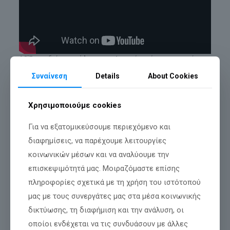
Αξίζει να δείτε το
video
του τελειωμένου έργου το οποίο
αναδεικνύει ακριβώς αυτή τη μετάβαση από τη μελέτη στην
Συναίνεση
Details
About Cookies
πραγματικότητα: Η τελική εικόνα της Ταξιαρχών 50
επιβεβαιώνει ότι η αρχιτεκτονική πρόθεση υλοποιήθηκε με
συνέπεια, λεπτομέρεια και τεχνική ακρίβεια.
Χρησιμοποιούμε cookies
Τεχνολογίες και παροχές που
Για να εξατομικεύσουμε περιεχόμενο και
κάνουν τη διαφορά
διαφημίσεις, να παρέχουμε λειτουργίες
Στο έργο έχουν ενσωματωθεί τεχνολογίες και παροχές που
κοινωνικών μέσων και να αναλύουμε την
αναβαθμίζουν ουσιαστικά την καθημερινή διαβίωση. Η
επισκεψιμότητά μας. Μοιραζόμαστε επίσης
ενδοδαπέδια θέρμανση με αντλίες θερμότητας προσφέρει
ομοιόμορφη και αποδοτική θέρμανση, ενώ τα συστήματα
πληροφορίες σχετικά με τη χρήση του ιστότοπού
ψύξης VRV εξασφαλίζουν άνεση τους θερινούς μήνες. Τα
μας με τους συνεργάτες μας στα μέσα κοινωνικής
smart home συστήματα KNX επιτρέπουν μεγαλύτερο έλεγχο
δικτύωσης, τη διαφήμιση και την ανάλυση, οι
και δυνατότητα αυτοματισμών, προσαρμόζοντας τη
λειτουργία της κατοικίας στις ανάγκες του ιδιοκτήτη.
οποίοι ενδέχεται να τις συνδυάσουν με άλλες