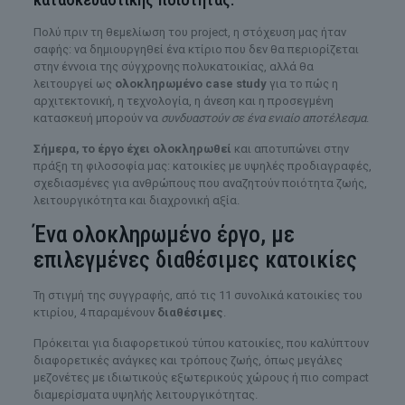
Πολύ πριν τη θεμελίωση του project, η στόχευση μας ήταν
σαφής: να δημιουργηθεί ένα κτίριο που δεν θα περιορίζεται
στην έννοια της σύγχρονης πολυκατοικίας, αλλά θα
λειτουργεί ως
ολοκληρωμένο
case
study
για το πώς η
αρχιτεκτονική, η τεχνολογία, η άνεση και η προσεγμένη
κατασκευή μπορούν να
συνδυαστούν σε ένα ενιαίο αποτέλεσμα
.
Σήμερα, το έργο έχει ολοκληρωθεί
και αποτυπώνει στην
πράξη τη φιλοσοφία μας: κατοικίες με υψηλές προδιαγραφές,
σχεδιασμένες για ανθρώπους που αναζητούν ποιότητα ζωής,
λειτουργικότητα και διαχρονική αξία.
Ένα ολοκληρωμένο έργο, με
επιλεγμένες διαθέσιμες κατοικίες
Τη στιγμή της συγγραφής, από τις 11 συνολικά κατοικίες του
κτιρίου, 4 παραμένουν
διαθέσιμες
.
Πρόκειται για διαφορετικού τύπου κατοικίες, που καλύπτουν
διαφορετικές ανάγκες και τρόπους ζωής, όπως μεγάλες
μεζονέτες με ιδιωτικούς εξωτερικούς χώρους ή πιο compact
διαμερίσματα υψηλής λειτουργικότητας.