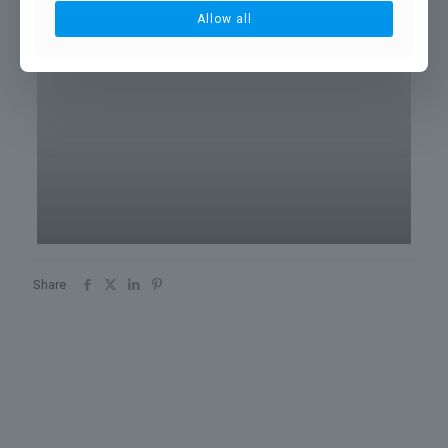
Allow all
blueshield
Share