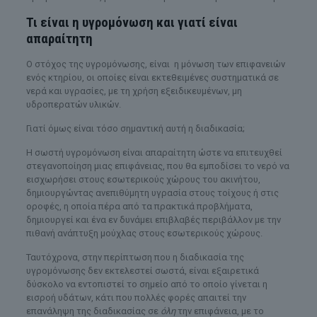
Τι είναι η υγρομόνωση και γιατί είναι
απαραίτητη
Ο στόχος της υγρομόνωσης, είναι η μόνωση των επιφανειών
ενός κτηρίου, οι οποίες είναι εκτεθειμένες συστηματικά σε
νερά και υγρασίες, με τη χρήση εξειδικευμένων, μη
υδροπερατών υλικών.
Γιατί όμως είναι τόσο σημαντική αυτή η διαδικασία;
Η σωστή υγρομόνωση είναι απαραίτητη ώστε να επιτευχθεί
στεγανοποίηση μιας επιφάνειας, που θα εμποδίσει το νερό να
εισχωρήσει στους εσωτερικούς χώρους του ακινήτου,
δημιουργώντας ανεπιθύμητη υγρασία στους τοίχους ή στις
οροφές, η οποία πέρα από τα πρακτικά προβλήματα,
δημιουργεί και ένα εν δυνάμει επιβλαβές περιβάλλον με την
πιθανή ανάπτυξη μούχλας στους εσωτερικούς χώρους.
Ταυτόχρονα, στην περίπτωση που η διαδικασία της
υγρομόνωσης δεν εκτελεστεί σωστά, είναι εξαιρετικά
δύσκολο να εντοπιστεί το σημείο από το οποίο γίνεται η
εισροή υδάτων, κάτι που πολλές φορές απαιτεί την
επανάληψη της διαδικασίας σε
όλη
την επιφάνεια, με το