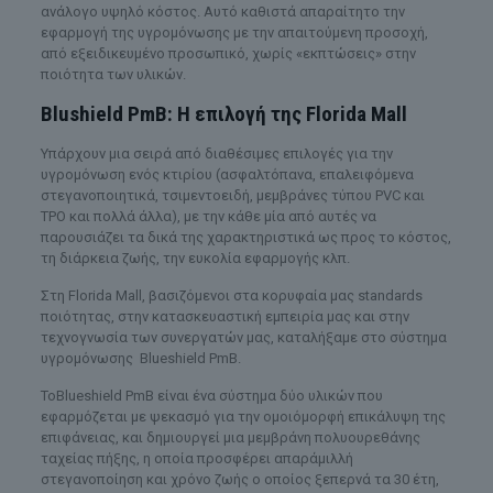
ανάλογο υψηλό κόστος. Αυτό καθιστά απαραίτητο την
εφαρμογή της υγρομόνωσης με την απαιτούμενη προσοχή,
από εξειδικευμένο προσωπικό, χωρίς «εκπτώσεις» στην
ποιότητα των υλικών.
Blushield
PmB: Η επιλογή της
Florida
Mall
Υπάρχουν μια σειρά από διαθέσιμες επιλογές για την
υγρομόνωση ενός κτιρίου (ασφαλτόπανα, επαλειφόμενα
στεγανοποιητικά, τσιμεντοειδή, μεμβράνες τύπου PVC και
TPO και πολλά άλλα), με την κάθε μία από αυτές να
παρουσιάζει τα δικά της χαρακτηριστικά ως προς το κόστος,
τη διάρκεια ζωής, την ευκολία εφαρμογής κλπ.
Στη Florida Mall, βασιζόμενοι στα κορυφαία μας standards
ποιότητας, στην κατασκευαστική εμπειρία μας και στην
τεχνογνωσία των συνεργατών μας, καταλήξαμε στο σύστημα
υγρομόνωσης Blueshield PmB.
ΤοBlueshield PmB είναι ένα σύστημα δύο υλικών που
εφαρμόζεται με ψεκασμό για την ομοιόμορφή επικάλυψη της
επιφάνειας, και δημιουργεί μια μεμβράνη πολυουρεθάνης
ταχείας πήξης, η οποία προσφέρει απαράμιλλή
στεγανοποίηση και χρόνο ζωής ο οποίος ξεπερνά τα 30 έτη,