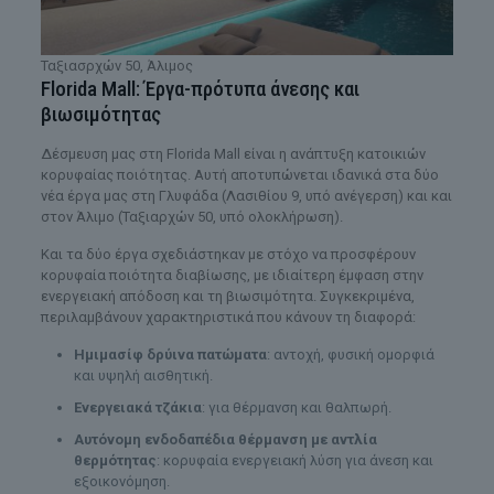
Ταξιασρχών 50, Άλιμος
Florida Mall: Έργα-πρότυπα άνεσης και
βιωσιμότητας
Δέσμευση μας στη Florida Mall είναι η ανάπτυξη κατοικιών
κορυφαίας ποιότητας. Αυτή αποτυπώνεται ιδανικά στα δύο
νέα έργα μας στη Γλυφάδα (Λασιθίου 9, υπό ανέγερση) και και
στον Άλιμο (Ταξιαρχών 50, υπό ολοκλήρωση).
Και τα δύο έργα σχεδιάστηκαν με στόχο να προσφέρουν
κορυφαία ποιότητα διαβίωσης, με ιδιαίτερη έμφαση στην
ενεργειακή απόδοση και τη βιωσιμότητα. Συγκεκριμένα,
περιλαμβάνουν χαρακτηριστικά που κάνουν τη διαφορά:
Ημιμασίφ δρύινα πατώματα
: αντοχή, φυσική ομορφιά
και υψηλή αισθητική.
Ενεργειακά τζάκια
: για θέρμανση και θαλπωρή.
Αυτόνομη ενδοδαπέδια θέρμανση με αντλία
θερμότητας
: κορυφαία ενεργειακή λύση για άνεση και
εξοικονόμηση.