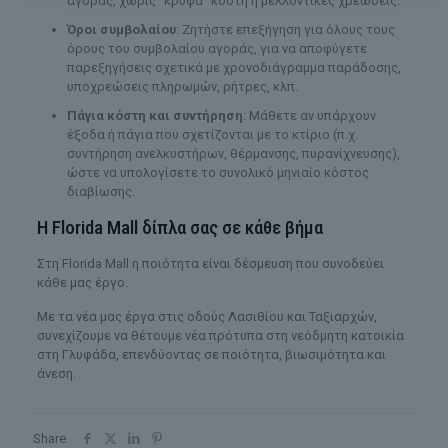
αγοράς, χωρίς “κρυφά” κόστη ή μελλοντικές χρεώσεις.
Όροι συμβολαίου
: Ζητήστε επεξήγηση για όλους τους
όρους του συμβολαίου αγοράς, για να αποφύγετε
παρεξηγήσεις σχετικά με χρονοδιάγραμμα παράδοσης,
υποχρεώσεις πληρωμών, ρήτρες, κλπ.
Πάγια κόστη και συντήρηση
: Μάθετε αν υπάρχουν
έξοδα ή πάγια που σχετίζονται με το κτίριο (π.χ.
συντήρηση ανελκυστήρων, θέρμανσης, πυρανίχνευσης),
ώστε να υπολογίσετε το συνολικό μηνιαίο κόστος
διαβίωσης.
Η Florida Mall δίπλα σας σε κάθε βήμα
Στη Florida Mall η ποιότητα είναι δέσμευση που συνοδεύει
κάθε μας έργο.
Με τα νέα μας έργα στις οδούς Λασιθίου και Ταξιαρχών,
συνεχίζουμε να θέτουμε νέα πρότυπα στη νεόδμητη κατοικία
στη Γλυφάδα, επενδύοντας σε ποιότητα, βιωσιμότητα και
άνεση.
Share