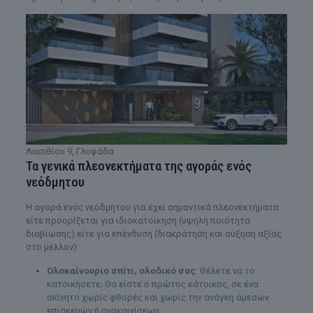
Λασιθίου 9, Γλυφάδα
Τα γενικά πλεονεκτήματα της αγοράς ενός
νεόδμητου
Η αγορά ενός νεόδμητου για έχει σημαντικά πλεονεκτήματα
είτε προορίζεται για ιδιοκατοίκηση (υψηλή ποιότητα
διαβίωσης) είτε για επένδυση (διακράτηση και αύξηση αξίας
στο μέλλον):
Ολοκαίνουριο σπίτι, ολοδικό σας
: Θέλετε να το
κατοικήσετε; Θα είστε ο πρώτος κάτοικος, σε ένα
ακίνητο χωρίς φθορές και χωρίς την ανάγκη άμεσων
επισκευών ή ανακαινίσεων.