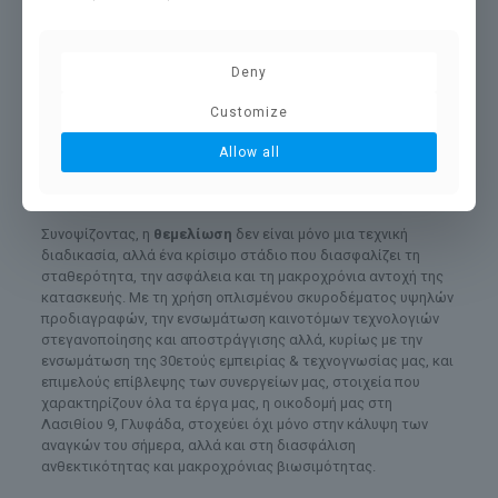
σημασίας για τη διατήρηση της ακεραιότητας της
θεμελίωσης και την αποτροπή μελλοντικών προβλημάτων
υγρασίας στους εσωτερικούς χώρους.
Deny
Επιπρόσθετα,
στραγγιστικά συστήματα
τοποθετούνται
περιμετρικά των θεμελίων, εξασφαλίζοντας τη σωστή
Customize
απορροή των υδάτων. Έτσι αποτρέπουμε τη συσσώρευση
Allow all
νερού γύρω από τη βάση του κτίσματος, που θα μπορούσε να
προκαλέσει προβλήματα διάβρωσης ή καθίζησης του
εδάφους.
Συνοψίζοντας, η
θεμελίωση
δεν είναι μόνο μια τεχνική
διαδικασία, αλλά ένα κρίσιμο στάδιο που διασφαλίζει τη
σταθερότητα, την ασφάλεια και τη μακροχρόνια αντοχή της
κατασκευής. Με τη χρήση οπλισμένου σκυροδέματος υψηλών
προδιαγραφών, την ενσωμάτωση καινοτόμων τεχνολογιών
στεγανοποίησης και αποστράγγισης αλλά, κυρίως με την
ενσωμάτωση της 30ετούς εμπειρίας & τεχνογνωσίας μας, και
επιμελούς επίβλεψης των συνεργείων μας, στοιχεία που
χαρακτηρίζουν όλα τα έργα μας, η οικοδομή μας στη
Λασιθίου 9, Γλυφάδα, στοχεύει όχι μόνο στην κάλυψη των
αναγκών του σήμερα, αλλά και στη διασφάλιση
ανθεκτικότητας και μακροχρόνιας βιωσιμότητας.